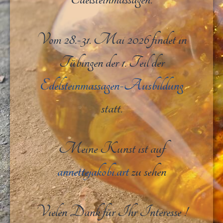
Vom 28.-31. Mai 2026 findet in
Tübingen der 1. Teil der
Edelsteinmassagen-Ausbildung
statt.
Meine Kunst ist auf
annettejakobi.art
zu sehen
Vielen Dank für Ihr Interesse !